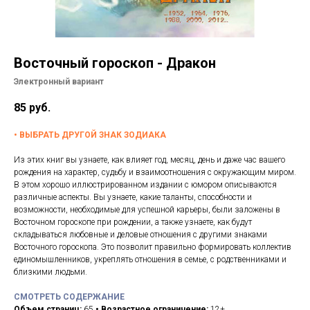
Подписки
Курсы лекций
Контакты
Восточный гороскоп - Дракон
Помощь
Электронный вариант
85
руб.
•
ВЫБРАТЬ ДРУГОЙ ЗНАК ЗОДИАКА
Из этих книг вы узнаете, как влияет год, месяц, день и даже час вашего
рождения на характер, судьбу и взаимоотношения с окружающим миром.
В этом хорошо иллюстрированном издании с юмором описываются
различные аспекты. Вы узнаете, какие таланты, способности и
возможности, необходимые для успешной карьеры, были заложены в
Восточном гороскопе при рождении, а также узнаете, как будут
складываться любовные и деловые отношения с другими знаками
Восточного гороскопа. Это позволит правильно формировать коллектив
единомышленников, укреплять отношения в семье, с родственниками и
близкими людьми.
СМОТРЕТЬ СОДЕРЖАНИЕ
Объем страниц:
65
• Возрастное ограничение:
12+