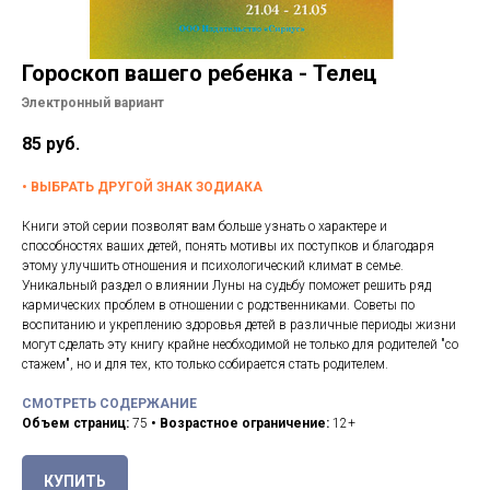
Подписки
Курсы лекций
Гороскоп вашего ребенка - Телец
Контакты
Электронный вариант
Помощь
85
руб.
•
ВЫБРАТЬ ДРУГОЙ ЗНАК ЗОДИАКА
Книги этой серии позволят вам больше узнать о характере и
способностях ваших детей, понять мотивы их поступков и благодаря
этому улучшить отношения и психологический климат в семье.
Уникальный раздел о влиянии Луны на судьбу поможет решить ряд
кармических проблем в отношении с родственниками. Советы по
воспитанию и укреплению здоровья детей в различные периоды жизни
могут сделать эту книгу крайне необходимой не только для родителей "со
стажем", но и для тех, кто только собирается стать родителем.
СМОТРЕТЬ СОДЕРЖАНИЕ
Объем страниц:
75
• Возрастное ограничение:
12+
КУПИТЬ