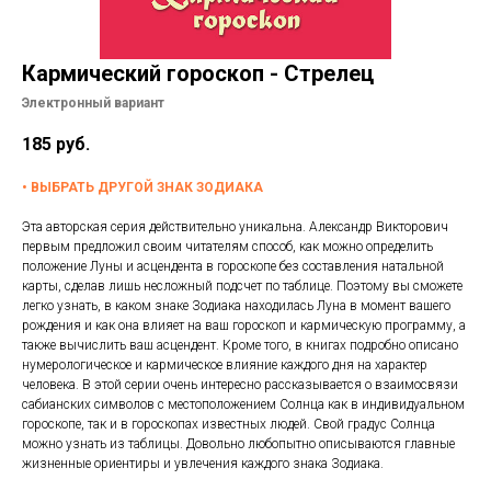
Подписки
Курсы лекций
Кармический гороскоп - Стрелец
Контакты
Электронный вариант
Помощь
185
руб.
•
ВЫБРАТЬ ДРУГОЙ ЗНАК ЗОДИАКА
Эта авторская серия действительно уникальна. Александр Викторович
первым предложил своим читателям способ, как можно определить
положение Луны и асцендента в гороскопе без составления натальной
карты, сделав лишь несложный подсчет по таблице. Поэтому вы сможете
легко узнать, в каком знаке Зодиака находилась Луна в момент вашего
рождения и как она влияет на ваш гороскоп и кармическую программу, а
также вычислить ваш асцендент. Кроме того, в книгах подробно описано
нумерологическое и кармическое влияние каждого дня на характер
человека. В этой серии очень интересно рассказывается о взаимосвязи
сабианских символов с местоположением Солнца как в индивидуальном
гороскопе, так и в гороскопах известных людей. Свой градус Солнца
можно узнать из таблицы. Довольно любопытно описываются главные
жизненные ориентиры и увлечения каждого знака Зодиака.