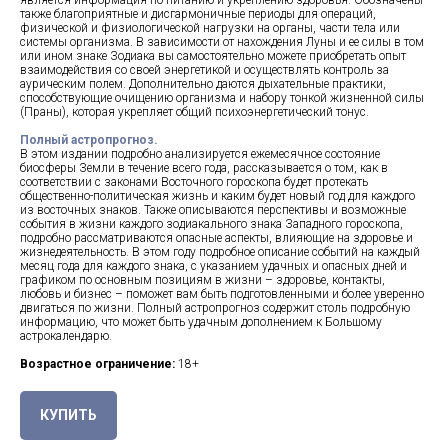
является информация по питанию и укреплению здоровья. Обозначены
также благоприятные и дисгармоничные периоды для операций,
физической и физиологической нагрузки на органы, части тела или
системы организма. В зависимости от нахождения Луны и ее силы в том
или ином знаке Зодиака вы самостоятельно можете приобретать опыт
взаимодействия со своей энергетикой и осуществлять контроль за
аурическим полем. Дополнительно даются дыхательные практики,
способствующие очищению организма и набору тонкой жизненной силы
(Праны), которая укрепляет общий психоэнергетический тонус.
Полный астропрогноз.
В этом издании подробно анализируется ежемесячное состояние
биосферы Земли в течение всего года, рассказывается о том, как в
соответствии с законами Восточного гороскопа будет протекать
общественно-политическая жизнь и каким будет новый год для каждого
из восточных знаков. Также описываются перспективы и возможные
события в жизни каждого зодиакального знака Западного гороскопа,
подробно рассматриваются опасные аспекты, влияющие на здоровье и
жизнедеятельность. В этом году подробное описание событий на каждый
месяц года для каждого знака, с указанием удачных и опасных дней и
графиком по основным позициям в жизни – здоровье, контакты,
любовь и бизнес – поможет вам быть подготовленными и более уверенно
двигаться по жизни. Полный астропрогноз содержит столь подробную
информацию, что может быть удачным дополнением к Большому
астрокалендарю.
Возрастное ограничение:
18+
КУПИТЬ