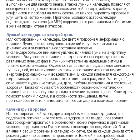
общественно-политическую жизнь. Ежемесячные прогнозы,
выполненные для каждого знака, а также лунный календарь позволяют
своевременно подготовиться к «космической погоде», избежать травм,
конфликтов и проблем на путях сезонных циклов, укрепить здоровье и
улучшить качество жизни. Прогнозы Большого астрокалендаря
подтверждают высокую (до 85%) корреляцию с различными событиями
в жизни людей, стран и этносов.
Лунный календарь на каждый день.
Иллюстрированный календарь, где дается подробная информация о
влиянии Луны, солнечно-лунных затмений и лунных ритмов на
физическое и эмоциональное состояние человека.
В календаре большое внимание уделено влиянию Луны на энергетику
человека. Вы узнаете о влиянии на здоровье и повседневную жизнь
различных лунных фаз и лунных четвертей на недельные ритмы в
течение каждого месяца. Отдельное направление представляет описание
лунных дней, их магические символы и состояние человека под их
энергоинформационным воздействием. В каждой клетке для каждого дня
года приводится расшифровка этого влияния в разделах "магия дня",
описываются удачные ситуации, дела, любовные отношения и состояние
здоровья. Также описываются особенности сезонно-климатических
влияний и солнечно-лунные ритмы в течение годового цикла. Календарь
поможет многим людям, и в особенности женщинам, легче
прогнозировать те или иные жизненные ситуации и взаимоотношения.
Календарь здоровья.
Иллюстрированный календарь с подробными рекомендациями, как
поддержать оптимальное состояние здоровья. Календарь позволяет
быстро сориентироваться в биоэнергетических переменах в организме
человека под влиянием Луны и космопланетарных воздействий. Эти
влияния расшифрованы в календарной сетке, где на каждый день даются
рекомендации по разным направлениям. Важной и востребованной