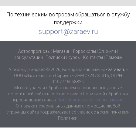
По техническим вопросам обращаться в службу
поддержки
support@zaraev.ru
Астропрогнозы
|
Магазин
|
Гороскопы
|
Эл.книги
|
Консультации
|
Подписки
|
Курсы
|
Контакты
|
Помощь
Александр Зараев © 2026, Все права защищены •
zaraev.ru
•
ООО «Издательство Сириус» • ИНН 7724735316, ОГРН
1107746058826
Мы получаем и обрабатываем персональные данные
посетителей сайта в соответствии с Политикой обработки
персональных данных
Пользовательского соглашения.
Отправка персональных данных с помощью любой
страницы сайта подразумевает согласие со всеми пунктами
Политики.