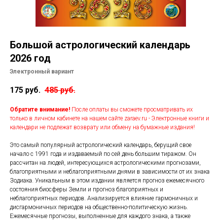
Подписки
Курсы лекций
Контакты
Большой астрологический календарь
Помощь
2026 год
Электронный вариант
175
руб.
485
руб.
Обратите внимание!
После оплаты вы сможете просматривать их
только в личном кабинете на нашем сайте zaraev.ru - Электронные книги и
календари не подлежат возврату или обмену на бумажные издания!
Это самый популярный астрологический календарь, берущий свое
начало с 1991 года и издаваемый по сей день большим тиражом. Он
рассчитан на людей, интересующихся астрологическими прогнозами,
благоприятными и неблагоприятными днями в зависимости от их знака
Зодиака. Уникальным в этом издании является прогноз ежемесячного
состояния биосферы Земли и прогноз благоприятных и
неблагоприятных периодов. Анализируется влияние гармоничных и
дисгармоничных периодов на общественно-политическую жизнь.
Ежемесячные прогнозы, выполненные для каждого знака, а также