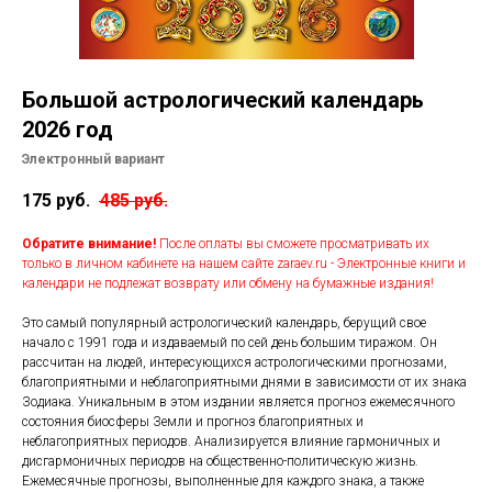
Подписки
Курсы лекций
Контакты
Большой астрологический календарь
Помощь
2026 год
Электронный вариант
175
руб.
485
руб.
Обратите внимание!
После оплаты вы сможете просматривать их
только в личном кабинете на нашем сайте zaraev.ru - Электронные книги и
календари не подлежат возврату или обмену на бумажные издания!
Это самый популярный астрологический календарь, берущий свое
начало с 1991 года и издаваемый по сей день большим тиражом. Он
рассчитан на людей, интересующихся астрологическими прогнозами,
благоприятными и неблагоприятными днями в зависимости от их знака
Зодиака. Уникальным в этом издании является прогноз ежемесячного
состояния биосферы Земли и прогноз благоприятных и
неблагоприятных периодов. Анализируется влияние гармоничных и
дисгармоничных периодов на общественно-политическую жизнь.
Ежемесячные прогнозы, выполненные для каждого знака, а также