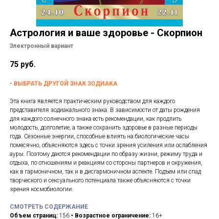
Подписки
Курсы лекций
Астрология и ваше здоровье - Скорпион
Контакты
Электронный вариант
Помощь
75
руб.
•
ВЫБРАТЬ ДРУГОЙ ЗНАК ЗОДИАКА
Эта книга является практическим руководством для каждого
представителя зодиакального знака. В зависимости от даты рождения
для каждого солнечного знака есть рекомендации, как продлить
молодость, долголетие, а также сохранить здоровье в разные периоды
года. Сезонные энергии, способные влиять на биологические часы
помесячно, объясняются здесь с точки зрения усиления или ослабления
ауры. Поэтому даются рекомендации по образу жизни, режиму труда и
отдыха, по отношениям и реакциям со стороны партнеров и окружения,
как в гармоничном, так и в дисгармоничном аспекте. Подъем или спад
творческого и сексуального потенциала также объясняются с точки
зрения космобиологии.
СМОТРЕТЬ СОДЕРЖАНИЕ
Объем страниц:
156
• Возрастное ограничение:
16+